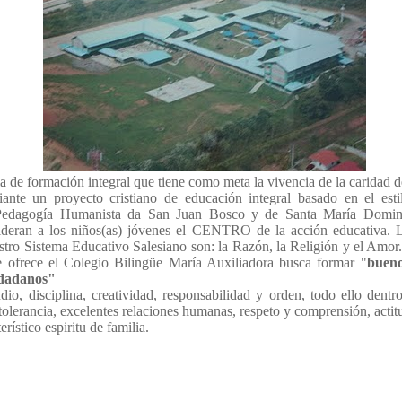
a de formación integral que tiene como meta la vivencia de la caridad 
iante un proyecto cristiano de educación integral basado en el esti
 Pedagogía Humanista da San Juan Bosco y de Santa María Domin
ideran a los niños(as) jóvenes el CENTRO de la acción educativa. L
stro Sistema Educativo Salesiano son: la Razón, la Religión y el Amo
e ofrece el Colegio Bilingüe María Auxiliadora busca formar "
bueno
udadanos"
dio, disciplina, creatividad, responsabilidad y orden, todo ello dent
tolerancia, excelentes relaciones humanas, respeto y comprensión, actit
erístico espiritu de familia.