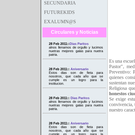
SECUNDARIA
FUTUREKIDS
EXALUMN@S
Circulares y Noticias
28 Feb 2011::
Dias Paritos
alnos llenamos de orgullo y lucimos
nuetras mejores galas para nuetra
patria.
Es una escuel
Pastor", med
28 Feb 2011::
Aniversario
Preventivo:
Estos dias son de fieta para
nosotros, que cada año que se
quienes cons
cumple es un logro para la
sustentan nue
institucion.
Religiosa qu
honestos ci
28 Feb 2011::
Dias Paritos
Se exige estu
alnos llenamos de orgullo y lucimos
convivencia, 
nuetras mejores galas para nuetra
patria.
nuestro caract
28 Feb 2011::
Aniversario
Estos dias son de fieta para
nosotros, que cada año que se
cumple es un logro para la